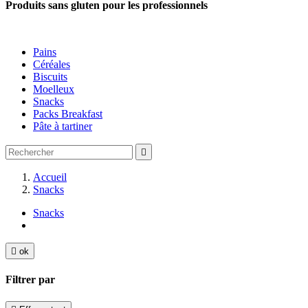
Produits sans gluten pour les professionnels
Pains
Céréales
Biscuits
Moelleux
Snacks
Packs Breakfast
Pâte à tartiner

Accueil
Snacks
Snacks

ok
Filtrer par