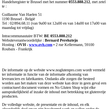
Handelsregister te Brussel met het nummer
0553.888.212
, met zetel
te :
Guillaume Van Haelen 51
1190 Brussel - België
Tel : 02/894.68.11 (van 9u00 tot 12u00 en van 14u00 tot 17u00 van
maandag tot vrijdag)
Intracommunautaire BTW:
BE 0553.888.212
Websiteverantwoordelijke :
Bernard Perelsztejn
Hosting :
OVH -
www.ovh.com
• 2 rue Kellermann, 59100
Roubaix - Frankrijk
De informatie op de website www.noglutenpro.com wordt vermeld
ter informatie in functie van de informatie afkomstig van
leveranciers en fabrikanten. Ondanks alle zorgen die besteed
worden aan het maken van deze website kan deze in geen geval een
contractueel document vormen en No Gluten Shop wijst elke
aansprakelijkheid af inzake de inhoud met betrekking tot glutenvrije
producten.
De volledige website, de presentatie en de inhoud, en elk
afzonderlijk deel ervan zijn beschermd werk en vallen onder de