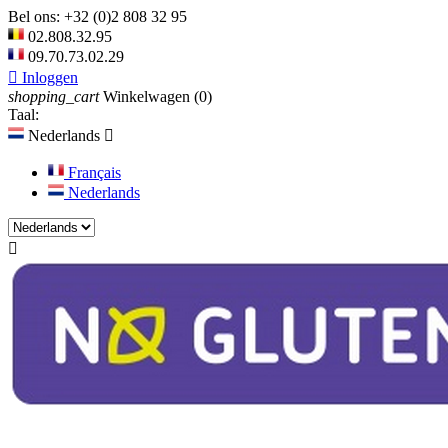
Bel ons:
+32 (0)2 808 32 95
02.808.32.95
09.70.73.02.29

Inloggen
shopping_cart
Winkelwagen
(0)
Taal:
Nederlands

Français
Nederlands
