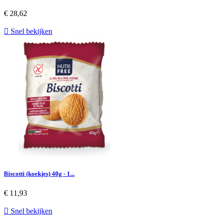
€ 28,62

Snel bekijken
Biscotti (koekjes) 40g - 1...
€ 11,93

Snel bekijken