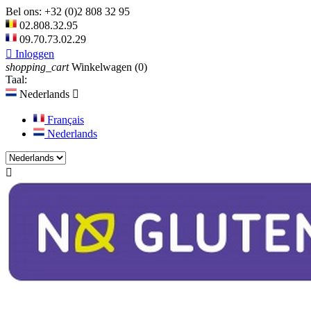
Bel ons:
+32 (0)2 808 32 95
02.808.32.95
09.70.73.02.29

Inloggen
shopping_cart
Winkelwagen
(0)
Taal:
Nederlands

Français
Nederlands
