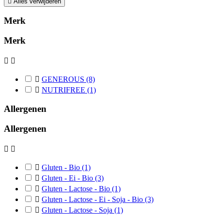

Alles verwijderen
Merk
Merk



GENEROUS
(8)

NUTRIFREE
(1)
Allergenen
Allergenen



Gluten - Bio
(1)

Gluten - Ei - Bio
(3)

Gluten - Lactose - Bio
(1)

Gluten - Lactose - Ei - Soja - Bio
(3)

Gluten - Lactose - Soja
(1)