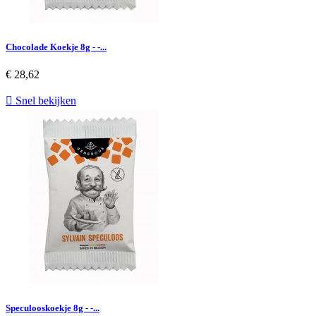
Chocolade Koekje 8g - -...
€ 28,62

Snel bekijken
Speculooskoekje 8g - -...