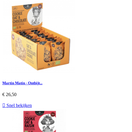
Martin Matin - Ontbijt...
€ 26,50

Snel bekijken