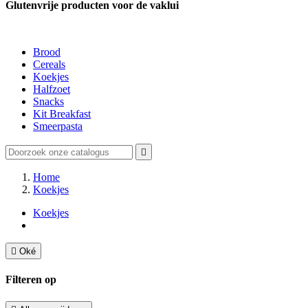
Glutenvrije producten voor de vaklui
Brood
Cereals
Koekjes
Halfzoet
Snacks
Kit Breakfast
Smeerpasta

Home
Koekjes
Koekjes

Oké
Filteren op