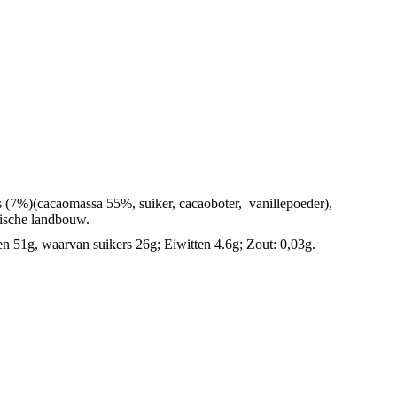
s (7%)(cacaomassa 55%, suiker, cacaoboter,
vanillepoeder),
gische landbouw.
, waarvan suikers 26g; Eiwitten 4.6g; Zout: 0,03g.