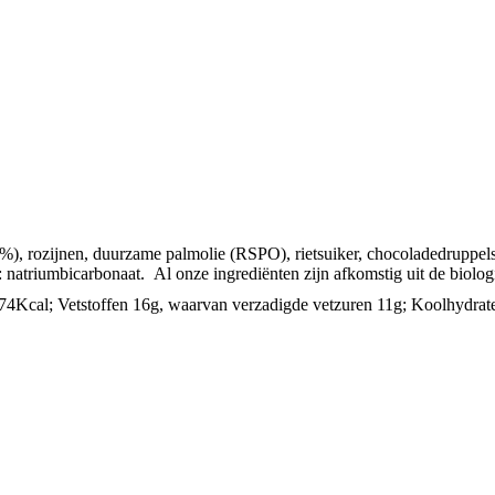
%), rozijnen, duurzame palmolie
(RSPO), rietsuiker, chocoladedruppel
 natriumbicarbonaat. Al onze ingrediënten zijn afkomstig uit de biolo
stoffen 16g, waarvan verzadigde vetzuren 11g; Koolhydraten 51g