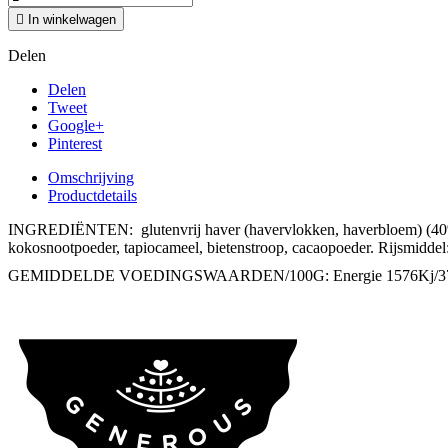

In winkelwagen
Delen
Delen
Tweet
Google+
Pinterest
Omschrijving
Productdetails
INGREDIËNTEN:
glutenvrij
haver (havervlokken, haverbloem) (40
kokosnootpoeder, tapiocameel, bietenstroop, cacaopoeder. Rijsmiddel:
GEMIDDELDE VOEDINGSWAARDEN/100G: Energie 1576Kj/374Kcal; Vet