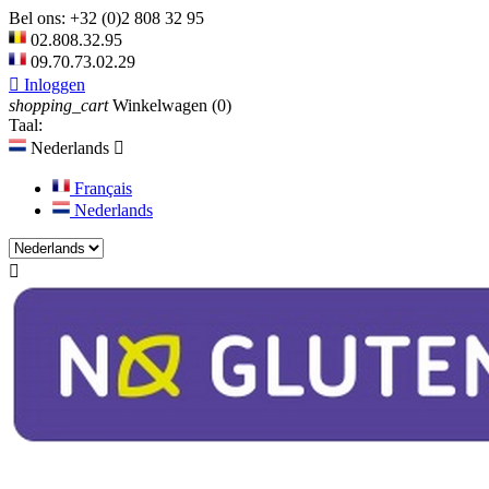
Bel ons:
+32 (0)2 808 32 95
02.808.32.95
09.70.73.02.29

Inloggen
shopping_cart
Winkelwagen
(0)
Taal:
Nederlands

Français
Nederlands
