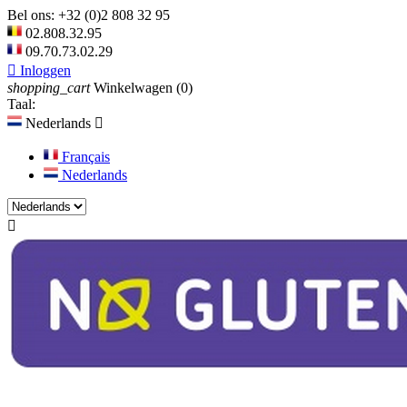
Bel ons:
+32 (0)2 808 32 95
02.808.32.95
09.70.73.02.29

Inloggen
shopping_cart
Winkelwagen
(0)
Taal:
Nederlands

Français
Nederlands
